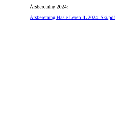
Årsberetning 2024:
Årsberetning Hasle Løren IL 2024- Ski.pdf
HL IL - SKI
Spireaveien 3
0580 Oslo
Org. nr.: 935538378
dl@hasle-loren.no
Idretter
Innebandy
Ishockey
yngres